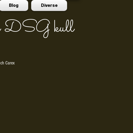
Blog
Diverse
s DSG kull
uch Carex