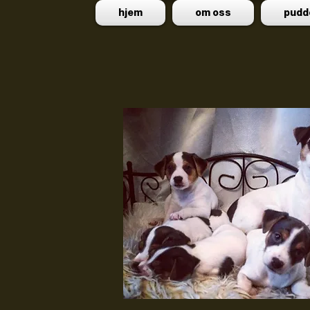
hjem
om oss
pudd