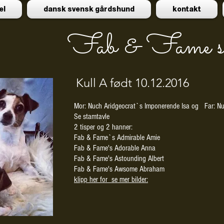
el
dansk svensk gårdshund
kontakt
Fab & Fame 
Kull A født 10.12.2016
Mor: Nuch Aridgeocrat`s Imponerende Isa og Far: N
Se stamtavle
2 tisper og 2 hanner:
Fab & Fame`s Admirable Amie
Fab & Fame's Adorable Anna
Fab & Fame's Astounding Albert
Fab & Fame's Awsome Abraham
klipp her for se mer bilder: